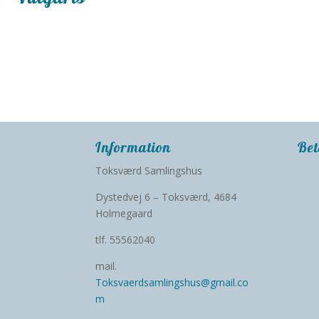
Information
Bet
Toksværd Samlingshus
Dystedvej 6 – Toksværd, 4684
Holmegaard
tlf. 55562040
mail.
Toksvaerdsamlingshus@gmail.co
m