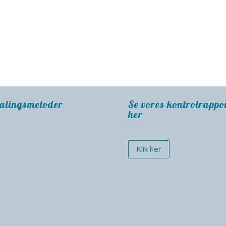
alingsmetoder
Se vores kontrolrappo
her
Klik her