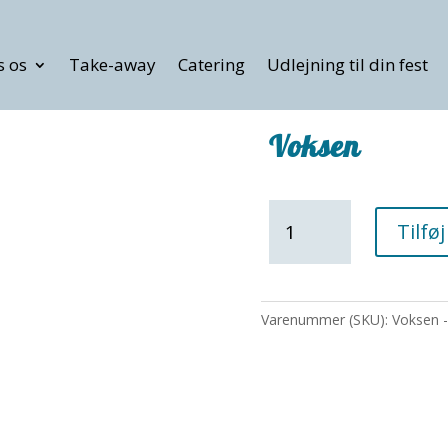
s os
Take-away
Catering
Udlejning til din fest
Voksen
Voksen
Tilføj
antal
Varenummer (SKU):
Voksen -