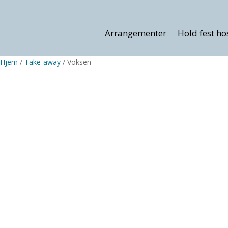
Arrangementer
Hold fest ho
Hjem
/
Take-away
/ Voksen