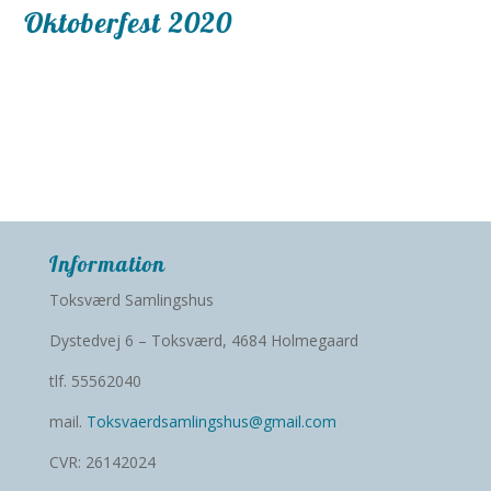
Oktoberfest 2020
Information
Toksværd Samlingshus
Dystedvej 6 – Toksværd, 4684 Holmegaard
tlf. 55562040
mail.
Toksvaerdsamlingshus@gmail.com
CVR: 26142024